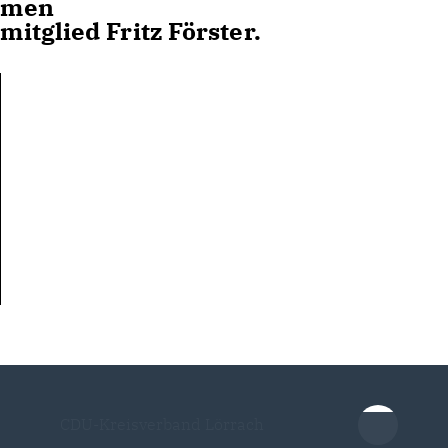
hmen
itglied Fritz Förster.
CDU-Kreisverband Lörrach