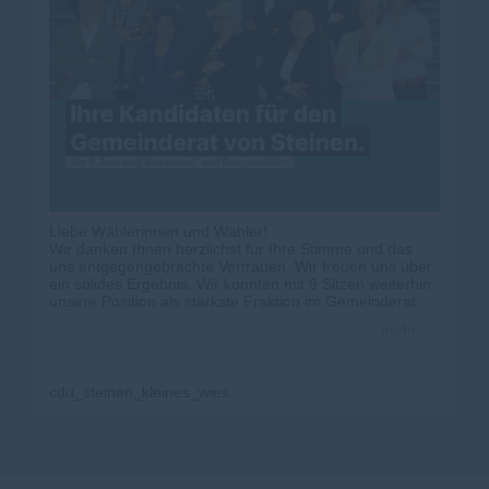
Liebe Wählerinnen und Wähler!
Wir danken Ihnen herzlichst für Ihre Stimme und das
uns entgegengebrachte Vertrauen. Wir freuen uns über
ein solides Ergebnis. Wir konnten mit 9 Sitzen weiterhin
unsere Position als stärkste Fraktion im Gemeinderat
von Steinen halten. Das freut uns sehr. Jeder weiterhin
mehr
kandidierende Gemeinderat wurde im Amt bestätigt.
Wir gratulieren allen gewählten Kandidatinnen und
Kandidaten, die wir hier nochmals vorstellen wollen.
Wir gratulieren insbesondere auch Gudrun Roser, für
cdu_steinen_kleines_wiesental
ihren erstmaligen Einzug in den Kreistag von Lörrach.
Danken möchten wir auch allen Kandidaten, die es
leider nicht in?s Gremium geschafft haben. Ohne Euch
hätten wir es sicher nicht geschafft.