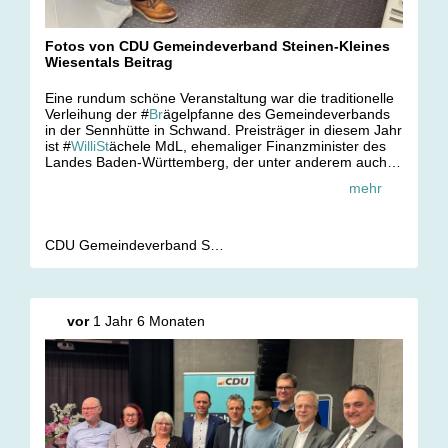
Fotos von CDU Gemeindeverband Steinen-Kleines
Wiesentals Beitrag
Eine rundum schöne Veranstaltung war die traditionelle
Verleihung der #
Br
ägelpfanne des Gemeindeverbands
in der Sennhütte in Schwand. Preisträger in diesem Jahr
ist #
WilliSt
ächele MdL, ehemaliger Finanzminister des
Landes Baden-Württemberg, der unter anderem auch
lange Jahre Bezirksvorsitzender der CDU Südbaden
mehr
war.
Nach der Begrüßung durch den Vorsitzenden Benjamin
Blum und Grußworten von Steinens Bürgermeister
CDU Gemeindeverband Steinen-Kleines Wiesental
Gunther Braun und Sabine Müller MdL hielt der CDU-
Kreisvorsitzende Stefan Glaser eine #
Laudatio
auf
Stächele, in der er auf dessen politisches Wirken und
seine Verdienste für Baden-Württemberg einging. Der
vor
1 Jahr 6 Monaten
Preisträger hielt eine launige Rede und erzählte die ein
oder andere Anekdote aus seiner politischen Laufbahn.