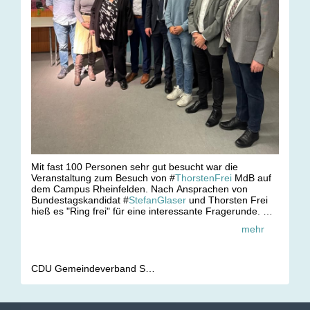
Mit fast 100 Personen sehr gut besucht war die
Veranstaltung zum Besuch von #
ThorstenFrei
MdB auf
dem Campus Rheinfelden. Nach Ansprachen von
Bundestagskandidat #
StefanGlaser
und Thorsten Frei
hieß es "Ring frei" für eine interessante Fragerunde. Die
klare Botschaft zum Schluss an alle Anwesenden hieß:
mehr
Beide Stimmen für die #
CDU
!
CDU Gemeindeverband Steinen-Kleines Wiesental