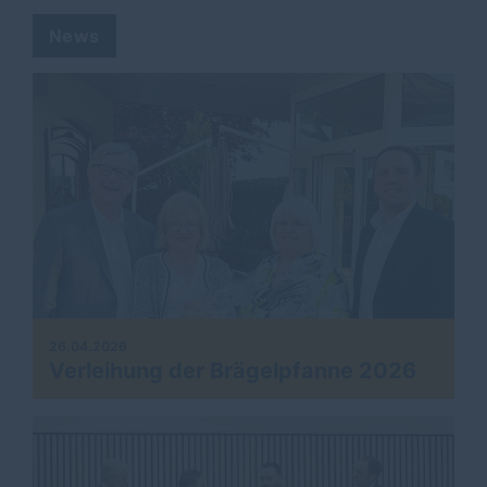
#
cdu
#
kommunalwahl2024
#
wahl
#
demokratie
#
freude
News
26.04.2026
Verleihung der Brägelpfanne 2026