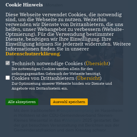
Cookie Hinweis
vor
1 Jahr 7 Monaten
Diese Webseite verwendet Cookies, die notwendig
sind, um die Webseite zu nutzen. Weiterhin
verwenden wir Dienste von Drittanbietern, die uns
helfen, unser Webangebot zu verbessern (Website-
Optmierung). Für die Verwendung bestimmter
Dienste, benötigen wir Ihre Einwilligung. Ihre
Einwilligung können Sie jederzeit widerrufen. Weitere
Informationen finden Sie in unserer
Datenschutzerklärung
.
Technisch notwendige Cookies (
Übersicht
)
Die notwendigen Cookies werden allein für den
ordnungsgemäßen Gebrauch der Webseite benötigt.
Cookies von Drittanbietern (
Übersicht
)
Zur Optimierung unserer Webseite binden wir Dienste und
Angebote von Drittanbietern ein.
Alle akzeptieren
Auswahl speichern
Mit dem traditionellen #
Neujahrsempfang
im Hasenheim
in Höllstein ist der CDU-Gemeindeverband Steinen-
Kleines Wiesental in das #
Wahljahr
2025 gestartet. Bei
der gut besuchten Veranstaltung mit Berichten aus der
Gemeinderatsfraktion und dem Kreistag schwor
Bundestagskandidat Stefan #
Glaser
die Anwesenden