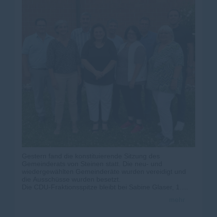
Gestern fand die konstituierende Sitzung des
Gemeinderats von Steinen statt. Die neu- und
wiedergewählten Gemeinderäte wurden vereidigt und
die Ausschüsse wurden besetzt.
Die CDU-Fraktionsspitze bleibt bei Sabine Glaser, 1.
Bürgermeisterstellvertreter bleibt Dietmar Ernst.
mehr
Für jew. 20 Jahre im Rat wurden aus der CDU Fraktion
Bernd Vosskuhl, Gabriele Kaiser-Bühler und Norbert