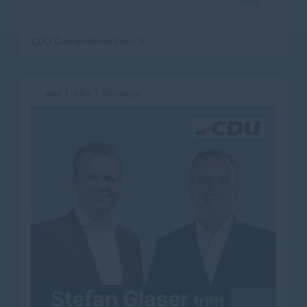
mehr
auf einen durch die vorgezogenen Wahlen kurzen
#
Wahlkampf
ein und bekräftigte seinen Anspruch, das
Mandat für den Wahlkreis Lörrach-Müllheim zu holen.
CDU Gemeindeverband Steinen-Kleines Wiesental
vor
1 Jahr 7 Monaten