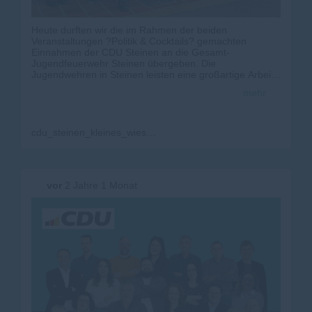
Heute durften wir die im Rahmen der beiden
Veranstaltungen ?Politik & Cocktails? gemachten
Einnahmen der CDU Steinen an die Gesamt-
Jugendfeuerwehr Steinen übergeben. Die
Jugendwehren in Steinen leisten eine großartige Arbeit
und wir freuen uns sie auf diesem Wege ein bisschen
mehr
unterstützen zu können!
Der CDU Gemeindeverband Steinen-Kleines Wiesental
wünscht Euch ganz viel Spaß beim morgen startenden
Kreiszeltlager!
cdu_steinen_kleines_wiesental
#
feuerwehr
#
ffw
#
jugendfeuerwehr
#
steinen
#
firefighter
#
heldendesalltags
#
spende
vor
2 Jahre 1 Monat