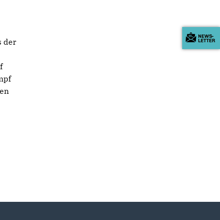
s der
f
mpf
den