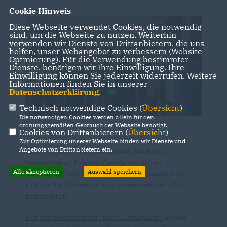
Cookie Hinweis
Diese Webseite verwendet Cookies, die notwendig
sind, um die Webseite zu nutzen. Weiterhin
verwenden wir Dienste von Drittanbietern, die uns
helfen, unser Webangebot zu verbessern (Website-
Optmierung). Für die Verwendung bestimmter
Dienste, benötigen wir Ihre Einwilligung. Ihre
Einwilligung können Sie jederzeit widerrufen. Weitere
Informationen finden Sie in unserer
Datenschutzerklärung
.
Technisch notwendige Cookies (
Übersicht
)
Die notwendigen Cookies werden allein für den
ordnungsgemäßen Gebrauch der Webseite benötigt.
Cookies von Drittanbietern (
Übersicht
)
Zur Optimierung unserer Webseite binden wir Dienste und
Angebote von Drittanbietern ein.
Die CDU geht mit einem bunten Team aus
bewährten und neuen Gesichtern in den
Alle akzeptieren
Auswahl speichern
Wahlkampf und dankt allen für die Bereitschaft,
sich für die Gemeinde Steinen einzusetzen. Es
kandidieren:
Für den Gemeinderat (nach Listenplatz):
Sabine